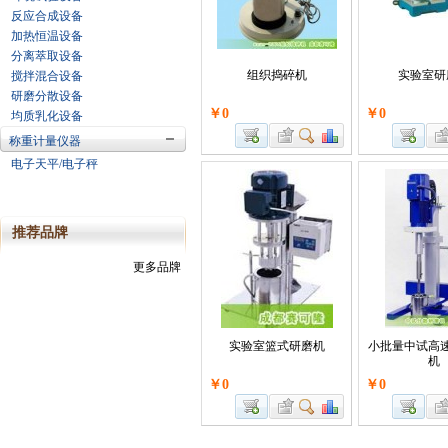
反应合成设备
加热恒温设备
分离萃取设备
组织捣碎机
实验室研
搅拌混合设备
研磨分散设备
￥0
￥0
均质乳化设备
称重计量仪器
电子天平/电子秤
推荐品牌
更多品牌
实验室篮式研磨机
小批量中试高
机
￥0
￥0